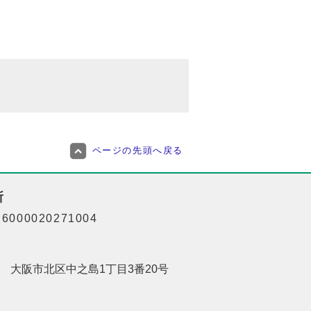
ページの先頭へ戻る
所
000020271004
201 大阪市北区中之島1丁目3番20号