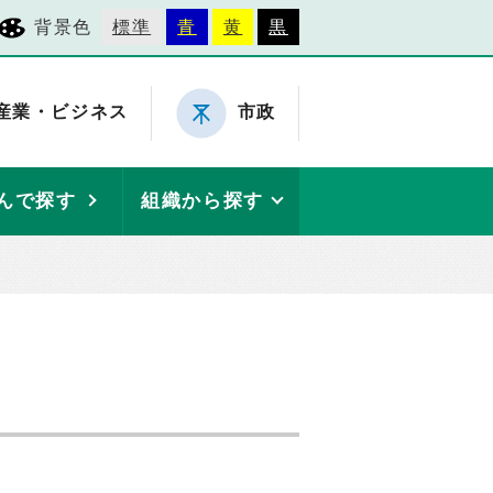
背景色
標準
青
黄
黒
産業・ビジネス
市政
んで探す
組織から探す