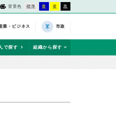
背景色
標準
青
黄
黒
産業・ビジネス
市政
んで探す
組織から探す