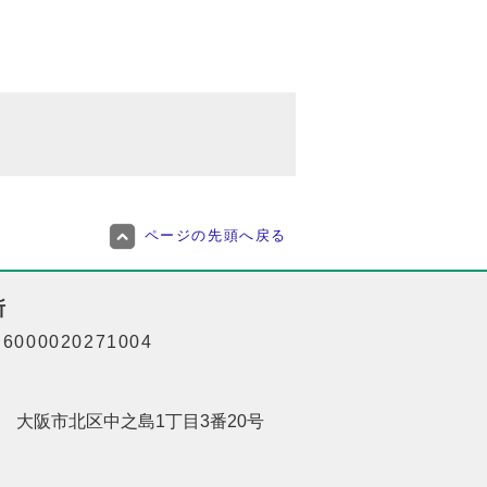
ページの先頭へ戻る
所
000020271004
201 大阪市北区中之島1丁目3番20号