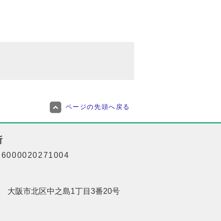
ページの先頭へ戻る
所
000020271004
201 大阪市北区中之島1丁目3番20号