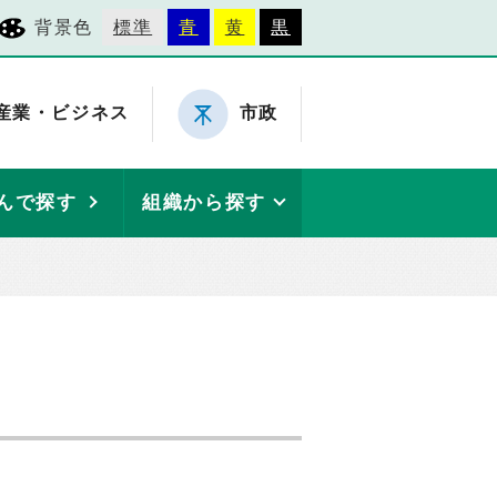
背景色
標準
青
黄
黒
産業・ビジネス
市政
んで探す
組織から探す