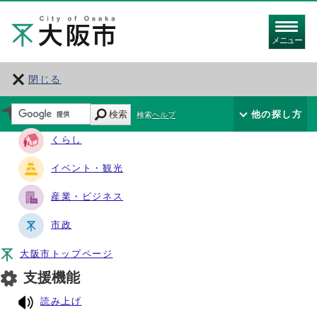
メニュー
閉じる
サイト・ナビ
検索
他の探し方
検索ヘルプ
くらし
イベント・観光
産業・ビジネス
市政
大阪市トップページ
支援機能
読み上げ