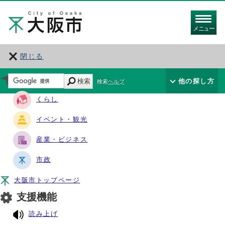
メニュー
閉じる
サイト・ナビ
検索
他の探し方
検索ヘルプ
くらし
イベント・観光
産業・ビジネス
市政
大阪市トップページ
支援機能
読み上げ