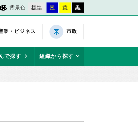
背景色
標準
青
黄
黒
産業・ビジネス
市政
んで探す
組織から探す