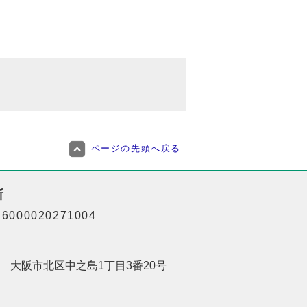
ページの先頭へ戻る
所
000020271004
201 大阪市北区中之島1丁目3番20号