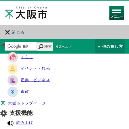
メニュー
閉じる
サイト・ナビ
検索
他の探し方
検索ヘルプ
くらし
イベント・観光
産業・ビジネス
市政
大阪市トップページ
支援機能
読み上げ