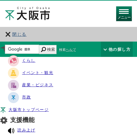
メニュー
閉じる
サイト・ナビ
検索
他の探し方
検索ヘルプ
くらし
イベント・観光
産業・ビジネス
市政
大阪市トップページ
支援機能
読み上げ