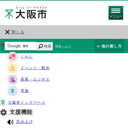
メニュー
閉じる
サイト・ナビ
検索
他の探し方
検索ヘルプ
くらし
イベント・観光
産業・ビジネス
市政
大阪市トップページ
支援機能
読み上げ