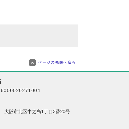
ページの先頭へ戻る
所
000020271004
201 大阪市北区中之島1丁目3番20号