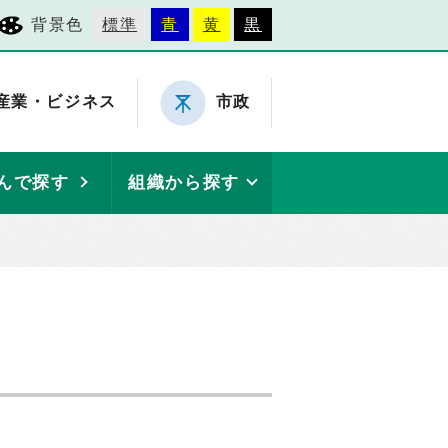
背景色
標準
青
黄
黒
産業・ビジネス
市政
んで探す
組織から探す