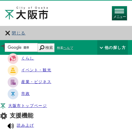
メニュー
閉じる
サイト・ナビ
検索
他の探し方
検索ヘルプ
くらし
イベント・観光
産業・ビジネス
市政
大阪市トップページ
支援機能
読み上げ