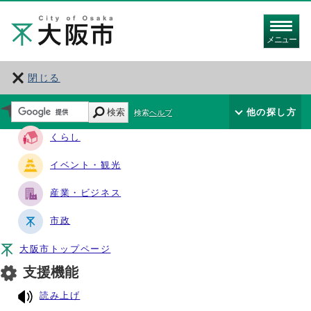
メニュー
閉じる
サイト・ナビ
検索
他の探し方
検索ヘルプ
くらし
イベント・観光
産業・ビジネス
市政
大阪市トップページ
支援機能
読み上げ