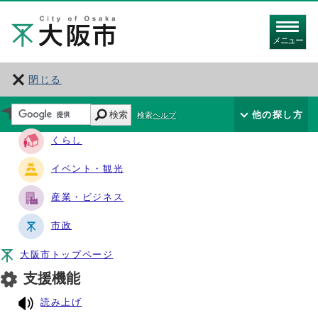
メニュー
閉じる
サイト・ナビ
検索
他の探し方
検索ヘルプ
くらし
イベント・観光
産業・ビジネス
市政
大阪市トップページ
支援機能
読み上げ