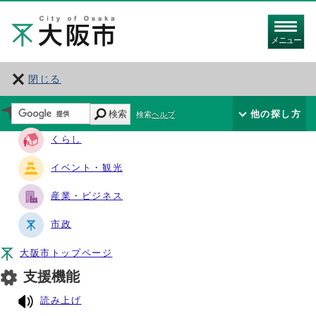
メニュー
閉じる
サイト・ナビ
検索
他の探し方
検索ヘルプ
くらし
イベント・観光
産業・ビジネス
市政
大阪市トップページ
支援機能
読み上げ