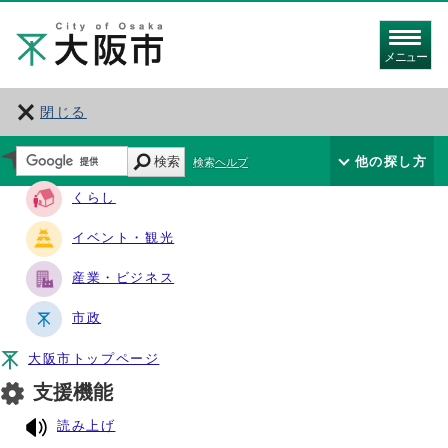
メニュー
閉じる
サイト・ナビ
検索
他の探し方
検索ヘルプ
くらし
イベント・観光
産業・ビジネス
市政
大阪市トップページ
支援機能
読み上げ