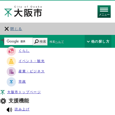
メニュー
閉じる
サイト・ナビ
検索
他の探し方
検索ヘルプ
くらし
イベント・観光
産業・ビジネス
市政
大阪市トップページ
支援機能
読み上げ