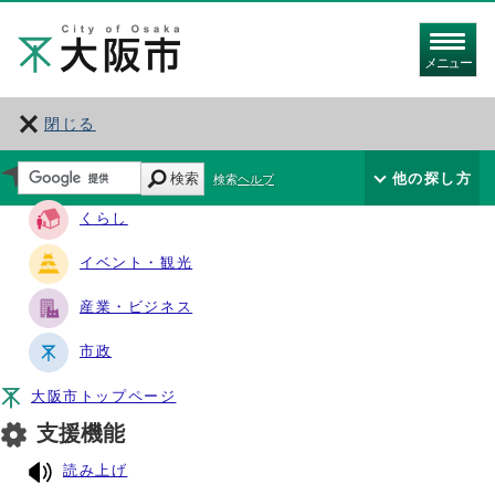
メニュー
閉じる
サイト・ナビ
検索
他の探し方
検索ヘルプ
くらし
イベント・観光
産業・ビジネス
市政
大阪市トップページ
支援機能
読み上げ