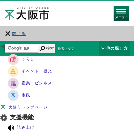
メニュー
閉じる
サイト・ナビ
検索
他の探し方
検索ヘルプ
くらし
イベント・観光
産業・ビジネス
市政
大阪市トップページ
支援機能
読み上げ