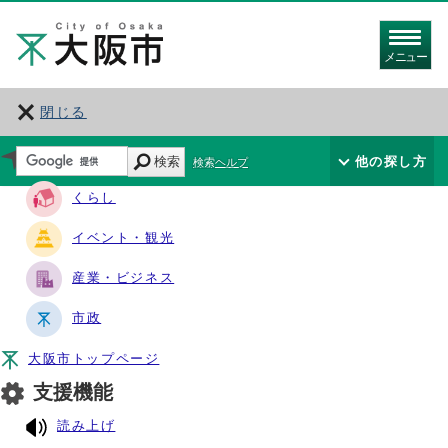
メニュー
閉じる
サイト・ナビ
検索
他の探し方
検索ヘルプ
くらし
イベント・観光
産業・ビジネス
市政
大阪市トップページ
支援機能
読み上げ