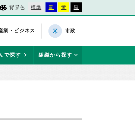
背景色
標準
青
黄
黒
産業・ビジネス
市政
んで探す
組織から探す