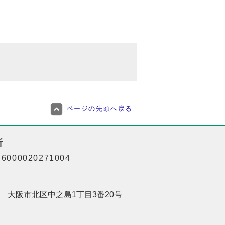
ページの先頭へ戻る
所
000020271004
201 大阪市北区中之島1丁目3番20号