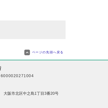
ページの先頭へ戻る
所
000020271004
201 大阪市北区中之島1丁目3番20号