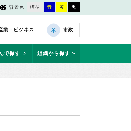
背景色
標準
青
黄
黒
産業・ビジネス
市政
んで探す
組織から探す