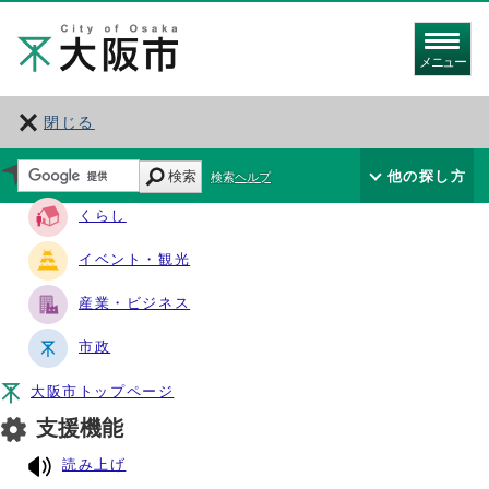
メニュー
閉じる
サイト・ナビ
検索
他の探し方
検索ヘルプ
くらし
イベント・観光
産業・ビジネス
市政
大阪市トップページ
支援機能
読み上げ