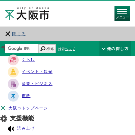
メニュー
閉じる
サイト・ナビ
検索
他の探し方
検索ヘルプ
くらし
イベント・観光
産業・ビジネス
市政
大阪市トップページ
支援機能
読み上げ