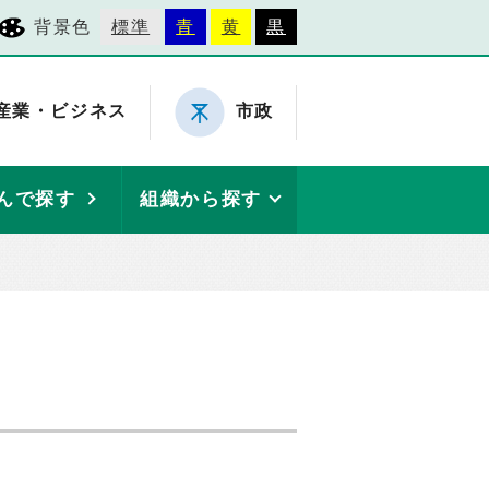
背景色
標準
青
黄
黒
産業・ビジネス
市政
んで探す
組織から探す