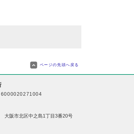
ページの先頭へ戻る
所
000020271004
201 大阪市北区中之島1丁目3番20号