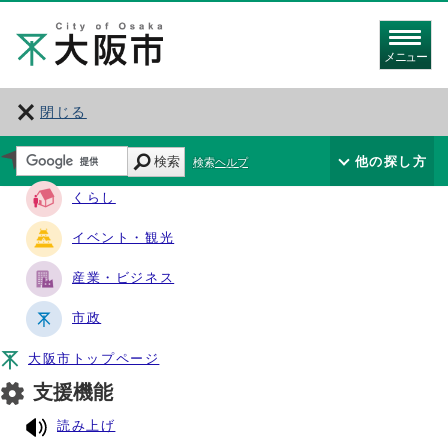
メニュー
閉じる
サイト・ナビ
検索
他の探し方
検索ヘルプ
くらし
イベント・観光
産業・ビジネス
市政
大阪市トップページ
支援機能
読み上げ