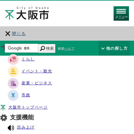
メニュー
閉じる
サイト・ナビ
検索
他の探し方
検索ヘルプ
くらし
イベント・観光
産業・ビジネス
市政
大阪市トップページ
支援機能
読み上げ