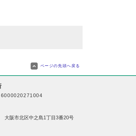
ページの先頭へ戻る
所
000020271004
201 大阪市北区中之島1丁目3番20号