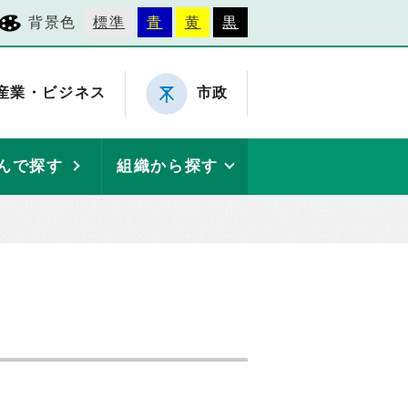
背景色
標準
青
黄
黒
産業・ビジネス
市政
んで探す
組織から探す