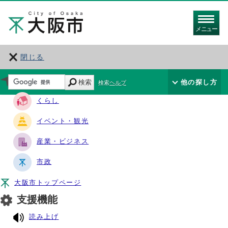
メニュー
閉じる
サイト・ナビ
検索
他の探し方
検索ヘルプ
くらし
イベント・観光
産業・ビジネス
市政
大阪市トップページ
支援機能
読み上げ