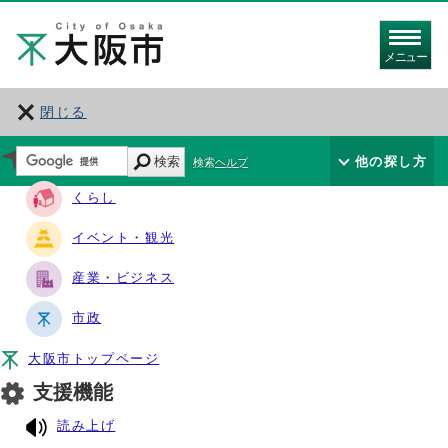
メニュー
閉じる
サイト・ナビ
検索
他の探し方
検索ヘルプ
くらし
イベント・観光
産業・ビジネス
市政
大阪市トップページ
支援機能
読み上げ