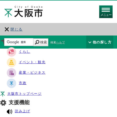
メニュー
閉じる
サイト・ナビ
検索
他の探し方
検索ヘルプ
くらし
イベント・観光
産業・ビジネス
市政
大阪市トップページ
支援機能
読み上げ