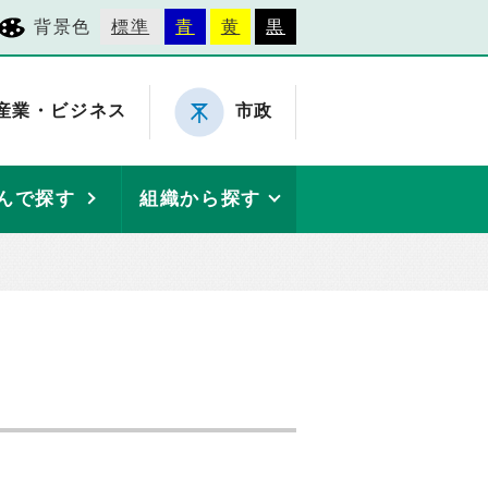
背景色
標準
青
黄
黒
産業・ビジネス
市政
んで探す
組織から探す