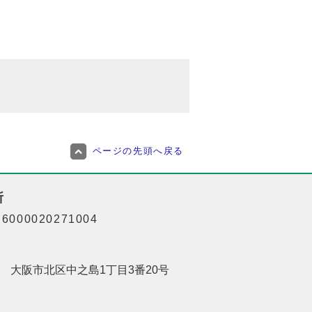
ページの先頭へ戻る
所
000020271004
201 大阪市北区中之島1丁目3番20号