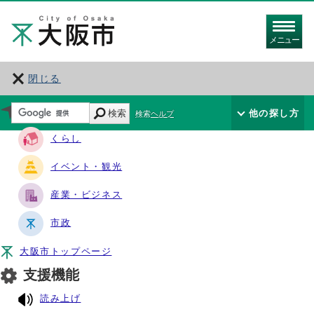
メニュー
閉じる
サイト・ナビ
検索
他の探し方
検索ヘルプ
くらし
イベント・観光
産業・ビジネス
市政
大阪市トップページ
支援機能
読み上げ