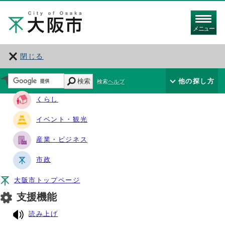
メニュー
閉じる
サイト・ナビ
検索
他の探し方
検索ヘルプ
くらし
イベント・観光
産業・ビジネス
市政
大阪市トップページ
支援機能
読み上げ