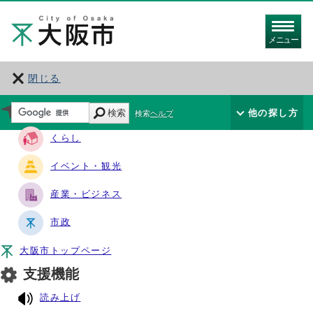
メニュー
閉じる
サイト・ナビ
検索
他の探し方
検索ヘルプ
くらし
イベント・観光
産業・ビジネス
市政
大阪市トップページ
支援機能
読み上げ