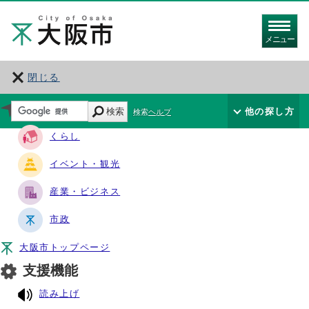
メニュー
閉じる
サイト・ナビ
検索
他の探し方
検索ヘルプ
くらし
イベント・観光
産業・ビジネス
市政
大阪市トップページ
支援機能
読み上げ