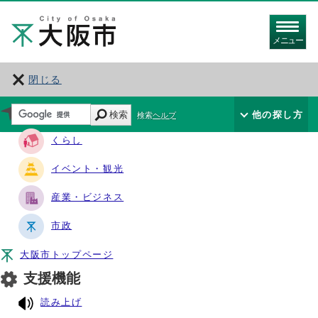
メニュー
閉じる
サイト・ナビ
検索
他の探し方
検索ヘルプ
くらし
イベント・観光
産業・ビジネス
市政
大阪市トップページ
支援機能
読み上げ