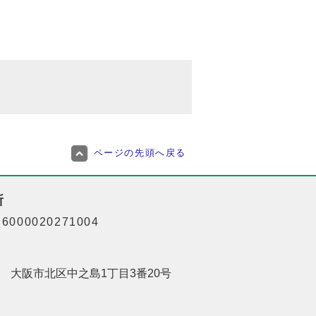
ページの先頭へ戻る
所
000020271004
201 大阪市北区中之島1丁目3番20号