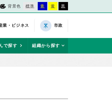
背景色
標準
青
黄
黒
産業・ビジネス
市政
んで探す
組織から探す