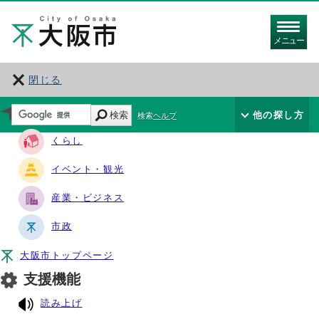
メニュー
閉じる
サイト・ナビ
検索
他の探し方
検索ヘルプ
くらし
イベント・観光
産業・ビジネス
市政
大阪市トップページ
支援機能
読み上げ