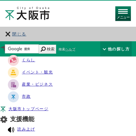
メニュー
閉じる
サイト・ナビ
検索
他の探し方
検索ヘルプ
くらし
イベント・観光
産業・ビジネス
市政
大阪市トップページ
支援機能
読み上げ