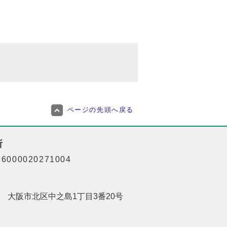
ページの先頭へ戻る
所
000020271004
201 大阪市北区中之島1丁目3番20号