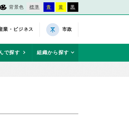
背景色
標準
青
黄
黒
産業・ビジネス
市政
んで探す
組織から探す