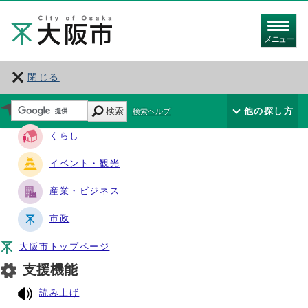
メニュー
閉じる
サイト・ナビ
検索
他の探し方
検索ヘルプ
くらし
イベント・観光
産業・ビジネス
市政
大阪市トップページ
支援機能
読み上げ