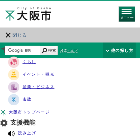
メニュー
閉じる
サイト・ナビ
検索
他の探し方
検索ヘルプ
くらし
イベント・観光
産業・ビジネス
市政
大阪市トップページ
支援機能
読み上げ