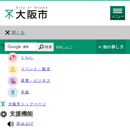
メニュー
閉じる
サイト・ナビ
検索
他の探し方
検索ヘルプ
くらし
イベント・観光
産業・ビジネス
市政
大阪市トップページ
支援機能
読み上げ