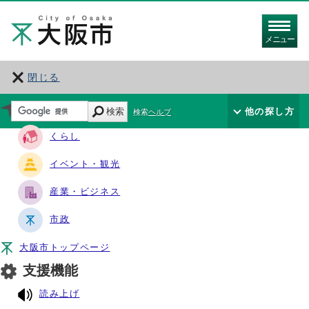
メニュー
閉じる
サイト・ナビ
検索
他の探し方
検索ヘルプ
くらし
イベント・観光
産業・ビジネス
市政
大阪市トップページ
支援機能
読み上げ