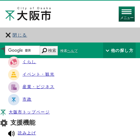
メニュー
閉じる
サイト・ナビ
検索
他の探し方
検索ヘルプ
くらし
イベント・観光
産業・ビジネス
市政
大阪市トップページ
支援機能
読み上げ