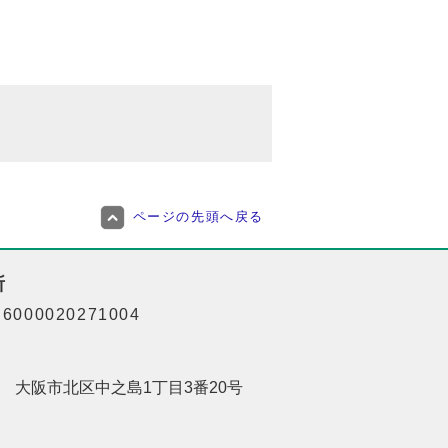
ページの先頭へ戻る
所
000020271004
201 大阪市北区中之島1丁目3番20号