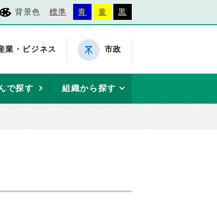
背景色
標準
青
黄
黒
産業・ビジネス
市政
んで探す
組織から探す