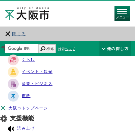
メニュー
閉じる
サイト・ナビ
検索
他の探し方
検索ヘルプ
くらし
イベント・観光
産業・ビジネス
市政
大阪市トップページ
支援機能
読み上げ