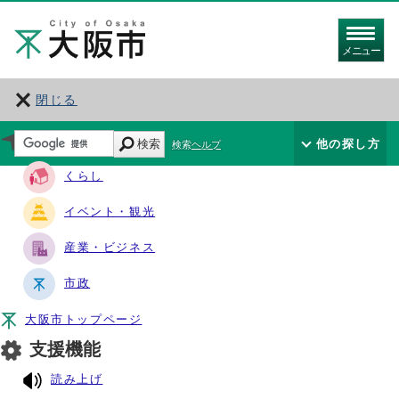
メニュー
閉じる
サイト・ナビ
検索
他の探し方
検索ヘルプ
くらし
イベント・観光
産業・ビジネス
市政
大阪市トップページ
支援機能
読み上げ