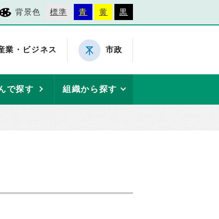
背景色
標準
青
黄
黒
産業・ビジネス
市政
んで探す
組織から探す