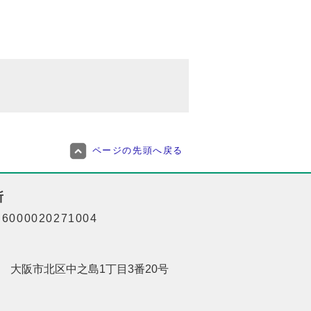
ページの先頭へ戻る
所
000020271004
201 大阪市北区中之島1丁目3番20号