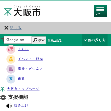
メニュー
閉じる
サイト・ナビ
検索
他の探し方
検索ヘルプ
くらし
イベント・観光
産業・ビジネス
市政
大阪市トップページ
支援機能
読み上げ